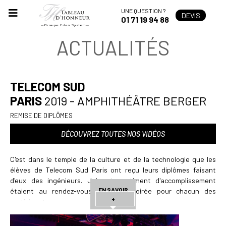
UNE QUESTION ?
DEVIS
01 71 19 94 88
ACTUALITÉS
TELECOM SUD
PARIS
2019 - AMPHITHÉÂTRE BERGER
REMISE DE DIPLÔMES
DÉCOUVREZ TOUTES NOS VIDÉOS
C'est dans le temple de la culture et de la technologie que les
élèves de Telecom Sud Paris ont reçu leurs diplômes faisant
d'eux des ingénieurs. Joie et sentiment d'accomplissement
EN SAVOIR
étaient au rendez-vous de cette soirée pour chacun des
+
participants.