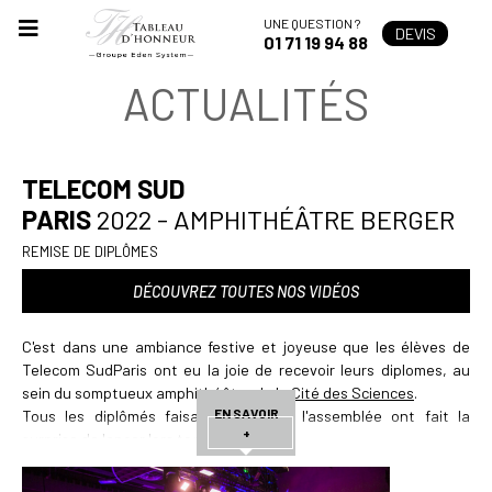
UNE QUESTION ?
DEVIS
01 71 19 94 88
ACTUALITÉS
TELECOM SUD
PARIS
2022 - AMPHITHÉÂTRE BERGER
REMISE DE DIPLÔMES
DÉCOUVREZ TOUTES NOS VIDÉOS
C'est dans une ambiance festive et joyeuse que les élèves de
Telecom SudParis ont eu la joie de recevoir leurs diplomes, au
sein du somptueux amphithéâtre de la
Cité des Sciences
.
EN SAVOIR
Tous les diplômés faisant partie de l'assemblée ont fait la
+
surprise de lancer lors toques.