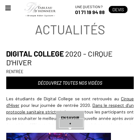
UNE QUESTION ?
DEVIS
01 71 19 94 88
ACTUALITÉS
DIGITAL COLLEGE
2020 - CIRQUE
D'HIVER
RENTRÉE
DÉCOUVREZ TOUTES NOS VIDÉOS
Les étudiants de Digital College se sont retrouvés au
Cirque
d'Hiver
pour leur journée de rentrée 2020.
Dans le respect d'un
protocole sanitaire strict et rigoureux
, tous les participants ont
EN SAVOIR
pu se souhaiter le meilleur pour cette nouvelle année après avoir
+
écouté les différents intervenants se succèdant sur la scène de
ce lieu mythique.